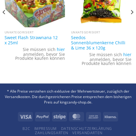
UNKATEGORISIERT
UNKATEGORISIERT
Sweet Flash Strawnana 12
Seedos
x 25ml
Sonnenblumenkerne Chilli
& Lime 36 x 120g
Sie müssen sich
hier
anmelden, bevor Sie
Sie müssen sich
hier
Produkte kaufen können
anmelden, bevor Sie
Produkte kaufen können
* Alle Preise verstehen sich exklusive der Mehrwertsteuer, zuzüglich der
Versandkosten. Die durchgestrichenen Preise entsprechen dem bisherigen
Preis auf kingcandy-shop.de.
B2C
IMPRESSUM
DATENSCHUTZERKLÄRUNG
ZAHLUNGSARTEN
VERSANDARTEN