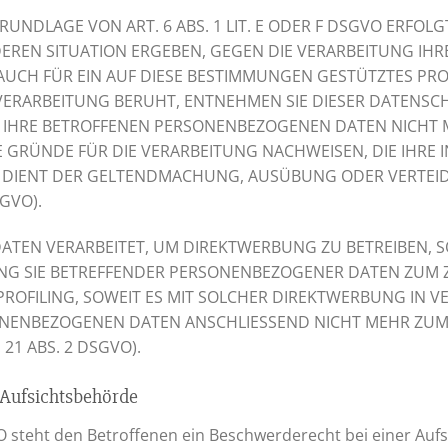
DLAGE VON ART. 6 ABS. 1 LIT. E ODER F DSGVO ERFOLGT,
DEREN SITUATION ERGEBEN, GEGEN DIE VERARBEITUNG I
AUCH FÜR EIN AUF DIESE BESTIMMUNGEN GESTÜTZTES PROFI
VERARBEITUNG BERUHT, ENTNEHMEN SIE DIESER DATENSC
IHRE BETROFFENEN PERSONENBEZOGENEN DATEN NICHT ME
ÜNDE FÜR DIE VERARBEITUNG NACHWEISEN, DIE IHRE IN
G DIENT DER GELTENDMACHUNG, AUSÜBUNG ODER VERTE
GVO).
EN VERARBEITET, UM DIREKTWERBUNG ZU BETREIBEN, SO 
UNG SIE BETREFFENDER PERSONENBEZOGENER DATEN ZUM
 PROFILING, SOWEIT ES MIT SOLCHER DIREKTWERBUNG IN 
ONENBEZOGENEN DATEN ANSCHLIESSEND NICHT MEHR ZU
1 ABS. 2 DSGVO).
Aufsichts­behörde
O steht den Betroffenen ein Beschwerderecht bei einer Auf