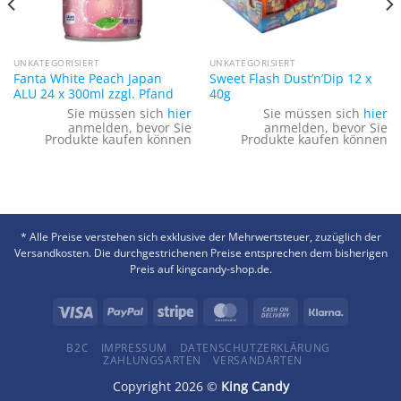
UNKATEGORISIERT
UNKATEGORISIERT
Fanta White Peach Japan
Sweet Flash Dust’n’Dip 12 x
ALU 24 x 300ml zzgl. Pfand
40g
Sie müssen sich
hier
Sie müssen sich
hier
anmelden, bevor Sie
anmelden, bevor Sie
Produkte kaufen können
Produkte kaufen können
* Alle Preise verstehen sich exklusive der Mehrwertsteuer, zuzüglich der
Versandkosten. Die durchgestrichenen Preise entsprechen dem bisherigen
Preis auf kingcandy-shop.de.
B2C
IMPRESSUM
DATENSCHUTZERKLÄRUNG
ZAHLUNGSARTEN
VERSANDARTEN
Copyright 2026 ©
King Candy