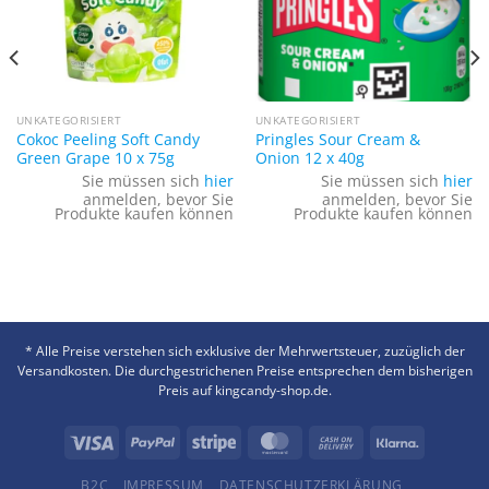
UNKATEGORISIERT
UNKATEGORISIERT
Cokoc Peeling Soft Candy
Pringles Sour Cream &
Green Grape 10 x 75g
Onion 12 x 40g
Sie müssen sich
hier
Sie müssen sich
hier
anmelden, bevor Sie
anmelden, bevor Sie
Produkte kaufen können
Produkte kaufen können
* Alle Preise verstehen sich exklusive der Mehrwertsteuer, zuzüglich der
Versandkosten. Die durchgestrichenen Preise entsprechen dem bisherigen
Preis auf kingcandy-shop.de.
B2C
IMPRESSUM
DATENSCHUTZERKLÄRUNG