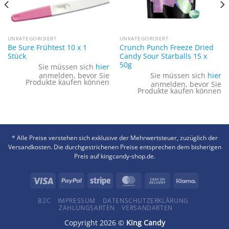
UNKATEGORISIERT
UNKATEGORISIERT
Be Sure Frühtest 10 x 1
Crunch Punch Freeze Dried
Stück
Candy Sour Starballs 15 x
50g
Sie müssen sich
hier
anmelden, bevor Sie
Sie müssen sich
hier
Produkte kaufen können
anmelden, bevor Sie
Produkte kaufen können
* Alle Preise verstehen sich exklusive der Mehrwertsteuer, zuzüglich der
Versandkosten. Die durchgestrichenen Preise entsprechen dem bisherigen
Preis auf kingcandy-shop.de.
B2C
IMPRESSUM
DATENSCHUTZERKLÄRUNG
ZAHLUNGSARTEN
VERSANDARTEN
Copyright 2026 ©
King Candy