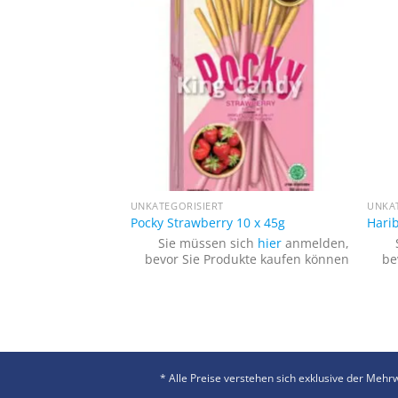
+
+
UNKATEGORISIERT
UNKA
lumenkerne
Pocky Strawberry 10 x 45g
Harib
s 36 x 120g
Sie müssen sich
hier
anmelden,
sich
hier
anmelden,
bevor Sie Produkte kaufen können
be
ukte kaufen können
* Alle Preise verstehen sich exklusive der Meh