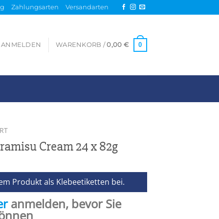
ng
Zahlungsarten
Versandarten
0
ANMELDEN
WARENKORB /
0,00
€
RT
iramisu Cream 24 x 82g
em Produkt als Klebeetiketten bei.
er
anmelden, bevor Sie
können