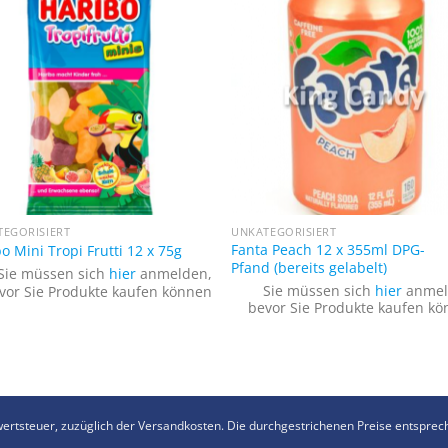
+
TEGORISIERT
UNKATEGORISIERT
Fanta Peach 12 x 355ml DPG-
o Mini Tropi Frutti 12 x 75g
Pfand (bereits gelabelt)
Sie müssen sich
hier
anmelden,
Sie müssen sich
hier
anmel
vor Sie Produkte kaufen können
bevor Sie Produkte kaufen k
rwertsteuer, zuzüglich der Versandkosten. Die durchgestrichenen Preise entsprec