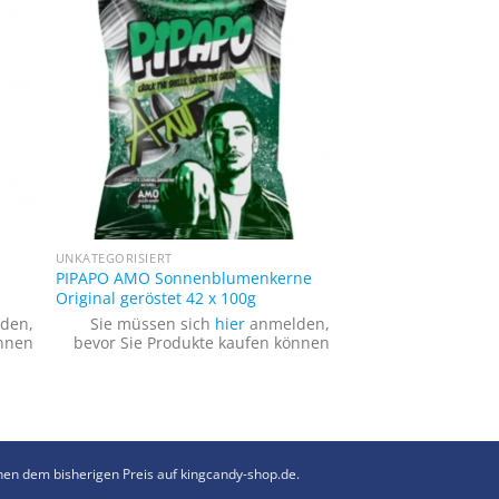
+
UNKATEGORISIERT
PIPAPO AMO Sonnenblumenkerne
Original geröstet 42 x 100g
den,
Sie müssen sich
hier
anmelden,
önnen
bevor Sie Produkte kaufen können
hen dem bisherigen Preis auf kingcandy-shop.de.