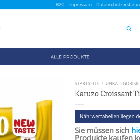
B2C
Impressum
Datenschutzerkläru
P
ALLE PRODUKTE
STARTSEITE
/
UNKATEGORISIE
Karuzo Croissant T
Nährwertabellen liegen d
Sie müssen sich
hi
Produkte kaufen 