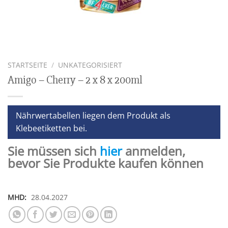
STARTSEITE
/
UNKATEGORISIERT
Amigo – Cherry – 2 x 8 x 200ml
Nährwertabellen liegen dem Produkt als
Klebeetiketten bei.
Sie müssen sich
hier
anmelden,
bevor Sie Produkte kaufen können
MHD:
28.04.2027